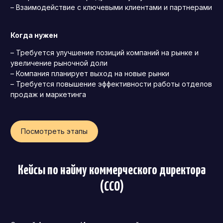
– Взаимодействие с ключевыми клиентами и партнерами
Операционный директор (COO)
Директор по персоналу (HR-директор)
Когда нужен
Директор по стратегическому развитию
– Требуется улучшение позиций компаний на рынке и
Финансовый директор (CFO)
увеличение рыночной доли
– Компания планирует выход на новые рынки
Технический директор (CTO)
– Требуется повышение эффективности работы отделов
продаж и маркетинга
Мировой HR
Франшиза
Посмотреть этапы
Кейсы по найму коммерческого директора
(CCO)