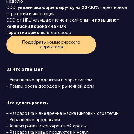
неделю
CCO,
увеличивающие выручку на 20-30%
через новые
стратегии и инновации
CCO от HRLi улучшают клиентский опыт и
повышают
конверсии воронок на 40%
Гарантия замены
в договоре
Подобрать коммерческого
директора
За что отвечает
– Управление продажами и маркетингом
– Темпы роста доходов и рыночной доли
Что делегировать
Генеральный директор (CEO)
– Разработка и внедрение маркетинговых стратегий
– Управление продажами
Коммерческий директор
– Анализ рынка и конкурентной среды
Директор по маркетингу (CMO)
– Разработка новых продуктов и услуг