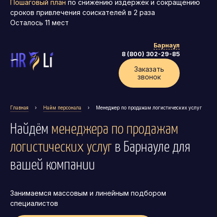
Пошаговый план
по снижению издержек и сокращению
сроков привлечения соискателей в 2 раза
Осталось
11
мест
Барнаул
8 (800) 302-29-85
Заказать
звонок
Главная
›
Найм персонала
›
Менеджер по продажам логистических услуг
Найдём
менеджера по продажам
логистических услуг
в Барнауле
для
вашей компании
Генеральный директор (CEO)
Занимаемся массовым и линейным подбором
Коммерческий директор
специалистов
Директор по маркетингу (CMO)