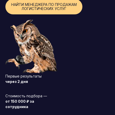
НАЙТИ МЕНЕДЖЕРА ПО ПРОДАЖАМ
Операционный директор (COO)
ЛОГИСТИЧЕСКИХ УСЛУГ
Директор по персоналу (HR-директор)
Директор по стратегическому развитию
Финансовый директор (CFO)
Технический директор (CTO)
Мировой HR
Франшиза
Первые результаты
через 2 дня
Стоимость подбора —
от 150 000 ₽ за
сотрудника