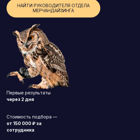
НАЙТИ РУКОВОДИТЕЛЯ ОТДЕЛА
Операционный директор (COO)
МЕРЧАНДАЙЗИНГА
Директор по персоналу (HR-директор)
Директор по стратегическому развитию
Финансовый директор (CFO)
Технический директор (CTO)
Мировой HR
Франшиза
Первые результаты
через 2 дня
Стоимость подбора —
от 150 000 ₽ за
сотрудника