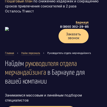
Пошаговый план
по снижению издержек и сокращению
сроков привлечения соискателей в 2 раза
Осталось
11
мест
Барнаул
8 (800) 302-29-85
Заказать
звонок
Главная
›
Найм персонала
›
Руководитель отдела мерчендайзинга
Найдём
руководителя отдела
мерчандайзинга
в Барнауле
для
вашей компании
Генеральный директор (CEO)
Занимаемся массовым и линейным подбором
Коммерческий директор
специалистов
Директор по маркетингу (CMO)