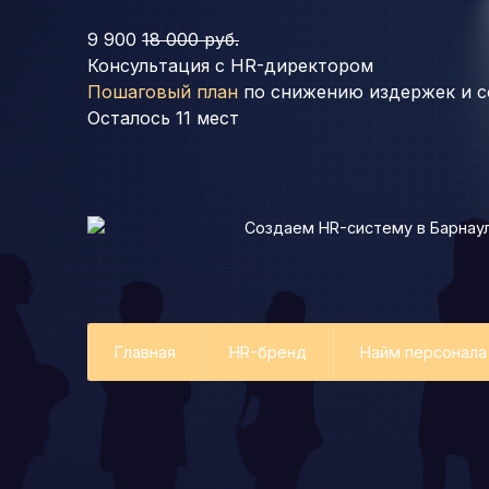
9 900
18 000 руб.
Консультация с HR-директором
Пошаговый план
по снижению издержек и с
Осталось
11
мест
Создаем HR-систему
в Барнау
Главная
HR-бренд
Найм персонала