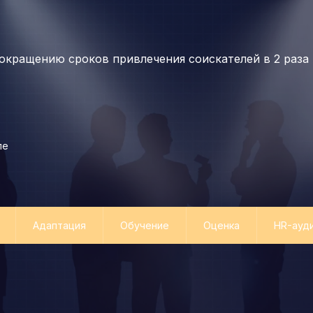
окращению сроков привлечения соискателей в 2 раза
ле
Адаптация
Обучение
Оценка
HR-ауд