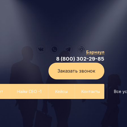
Барнаул
8 (800) 302-29-85
Заказать звонок
ит
Найм СЕО -1
Кейсы
Контакты
Все ус