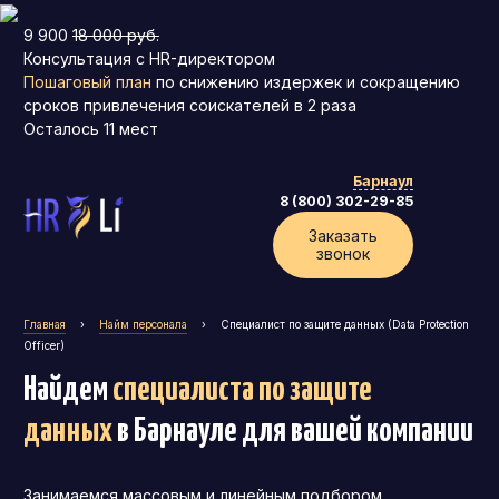
9 900
18 000 руб.
Консультация с HR-директором
Пошаговый план
по снижению издержек и сокращению
сроков привлечения соискателей в 2 раза
Осталось
11
мест
Барнаул
8 (800) 302-29-85
Заказать
звонок
Главная
›
Найм персонала
›
Специалист по защите данных (Data Protection
Officer)
Найдем
специалиста по защите
данных
в Барнауле
для вашей компании
Занимаемся массовым и линейным подбором