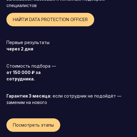
специалистов
НАЙТИ DATA PROTECTION OFFICER
Первые результаты
через 2 дня
Стоимость подбора —
от 150 000 ₽ за
сотрудника.
Гарантия 3 месяца:
если сотрудник не подойдёт —
заменим на нового
Генеральный директор (CEO)
Коммерческий директор
Посмотреть этапы
Директор по маркетингу (CMO)