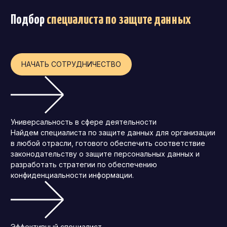
Операционный директор (COO)
Подбор
специалиста по защите данных
Директор по персоналу (HR-директор)
Директор по стратегическому развитию
Финансовый директор (CFO)
НАЧАТЬ СОТРУДНИЧЕСТВО
Технический директор (CTO)
Мировой HR
Франшиза
Универсальность в сфере деятельности
Найдем специалиста по защите данных для организации
в любой отрасли, готового обеспечить соответствие
законодательству о защите персональных данных и
разработать стратегии по обеспечению
конфиденциальности информации.
Эффективный специалист