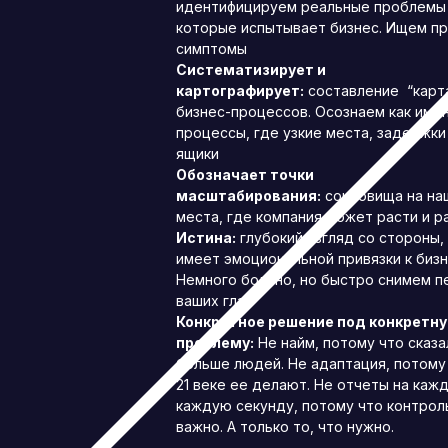
идентифицируем реальные проблемы 
которые испытывает бизнес. Ищем пр
симптомы
Систематизирует и
картографирует:
составление “карта
бизнес-процессов. Осознаем как име
процессы, где узкие места, задержки
ящики
Обозначает точки
масштабирования:
сокровища на наш
места, где компания может расти и р
Истина:
глубокий взгляд со стороны,
имеет эмоциональной привязки к бизн
Немного больно, но быстро снимем п
ваших глаз
Конкретное решение под конкретн
проблему:
Не найм, потому что сказа
больше людей. Не адаптация, потому 
21 веке ее делают. Не отчеты на каж
каждую секунду, потому что контрол
важно. А только то, что нужно.