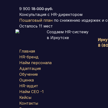
9 900
18 000 руб.
Консультация с HR-директором
Пошаговый план
по снижению издержек и с
Осталось
11
мест
Создаем HR-систему
в Иркутске
Ирку
8 (8
Главная
HR-бренд
Найм персонала
Адаптация
Обучение
Оценка
HR-аудит
Найм СЕО -1
Кейсы
Контакты