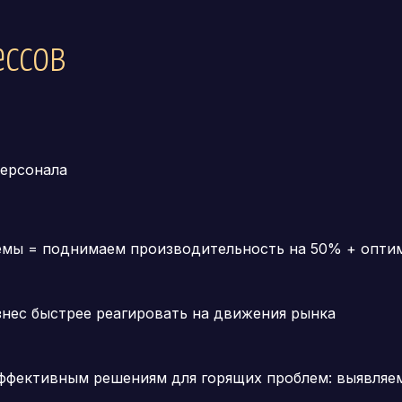
ессов
персонала
емы = поднимаем производительность на 50% + опти
знес быстрее реагировать на движения рынка
эффективным решениям для горящих проблем: выявляе