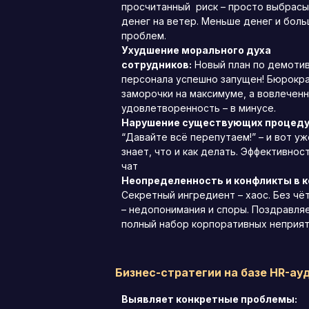
просчитанный риск – просто выбрас
денег на ветер. Меньше денег и бол
проблем.
Ухудшение морального духа
сотрудников:
Новый план по демоти
персонала успешно запущен! Бюрокра
заморочки на максимуме, а вовлеченн
удовлетворенность – в минусе.
Нарушение существующих процеду
“Давайте всё перепутаем!” – и вот уж
знает, что и как делать. Эффективнос
чат
Неопределенность и конфликты в 
Секретный ингредиент – хаос. Без чё
– недопонимания и споры. Поздравляе
полный набор корпоративных неприят
Бизнес-стратегии на базе HR-ау
Выявляет конкретные проблемы: