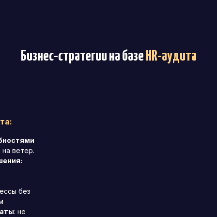
Бизнес-стратегии на базе
HR-аудита
та:
ебностями
 на ветер.
шения:
ессы без
м
раты
: не