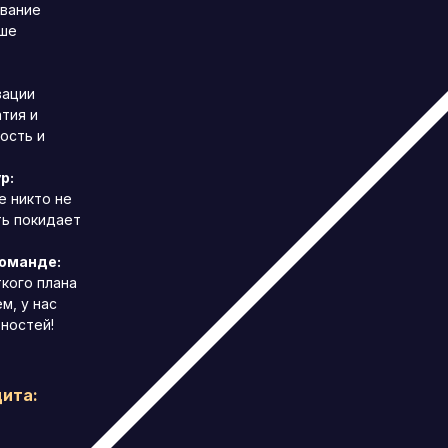
ывание
ьше
вации
тия и
ость и
р:
е никто не
ть покидает
команде:
ткого плана
м, у нас
ностей!
дита: