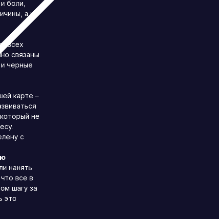
и боли,
ичины, а не
” всех
нно связаны
 и черные
ей карте –
азвиваться
 который не
есу.
елену с
ую
ли нанять
что все в
дом шагу за
ь это