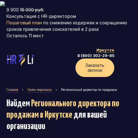
9 900
18 000 руб.
Консультация с HR-директором
Пошаговый план
по снижению издержек и сокращению
сроков привлечения соискателей в 2 раза
Осталось
11
мест
Иркутск
8 (800) 302-29-85
Заказать
звонок
Главная
›
Найм персонала
›
Региональный директор по продажам
Найдем
Регионального директора по
продажам
в Иркутске
для вашей
организации