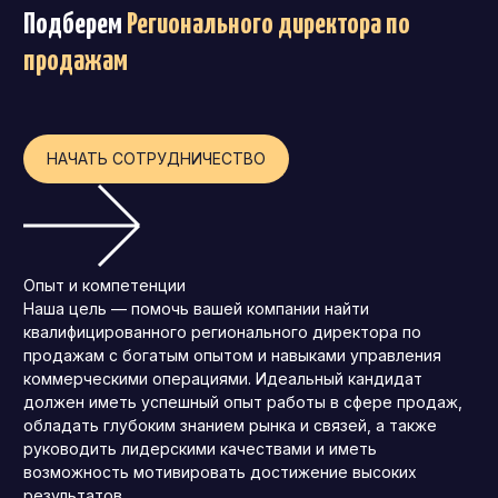
Подберем
Регионального директора по
Операционный директор (COO)
продажам
Директор по персоналу (HR-директор)
Директор по стратегическому развитию
Финансовый директор (CFO)
НАЧАТЬ СОТРУДНИЧЕСТВО
Технический директор (CTO)
Мировой HR
Франшиза
Опыт и компетенции
Наша цель — помочь вашей компании найти
квалифицированного регионального директора по
продажам с богатым опытом и навыками управления
коммерческими операциями. Идеальный кандидат
должен иметь успешный опыт работы в сфере продаж,
обладать глубоким знанием рынка и связей, а также
руководить лидерскими качествами и иметь
возможность мотивировать достижение высоких
результатов.