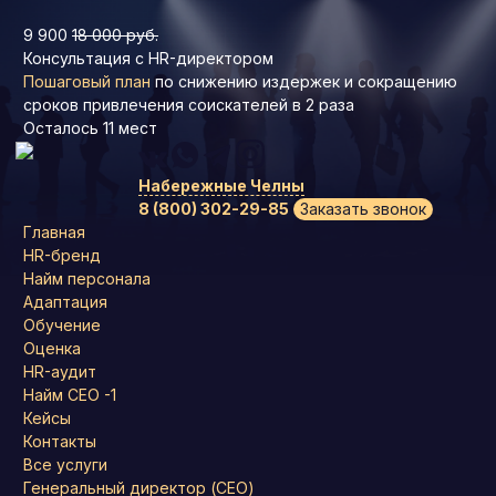
9 900
18 000 руб.
Консультация с HR-директором
Пошаговый план
по снижению издержек и сокращению
сроков привлечения соискателей в 2 раза
Осталось
11
мест
Набережные Челны
8 (800) 302-29-85
Заказать звонок
Главная
HR-бренд
Найм персонала
Адаптация
Обучение
Оценка
HR-аудит
Найм СЕО -1
Кейсы
Контакты
Все услуги
Генеральный директор (CEO)