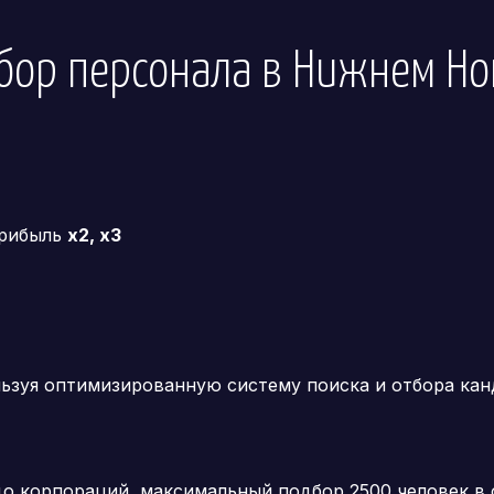
дбор персонала
в Нижнем Но
прибыль
x2, x3
льзуя оптимизированную систему поиска и отбора ка
 до корпораций, максимальный подбор 2500 человек в