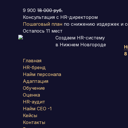
9 900
18 000 руб.
Консультация с HR-директором
Пошаговый план
по снижению издержек и с
Осталось
11
мест
Создаем HR-систему
в Нижнем Новгороде
Н
8
Главная
HR-бренд
Найм персонала
Адаптация
Обучение
Оценка
HR-аудит
Найм СЕО -1
Кейсы
Контакты