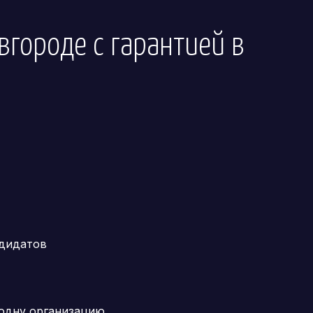
вгороде
с гарантией в
ндидатов
 одну организацию.