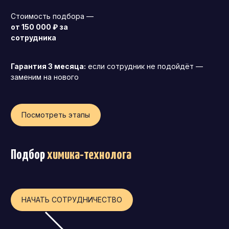
Операционный директор (COO)
Стоимость подбора —
от 150 000 ₽ за
Директор по персоналу (HR-директор)
сотрудника
Директор по стратегическому развитию
Финансовый директор (CFO)
Гарантия 3 месяца:
если сотрудник не подойдёт —
заменим на нового
Технический директор (CTO)
Мировой HR
Посмотреть этапы
Франшиза
Подбор
химика-технолога
НАЧАТЬ СОТРУДНИЧЕСТВО