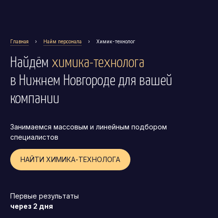
Главная
›
Найм персонала
›
Химик-технолог
Найдём
химика-технолога
в Нижнем Новгороде
для вашей
компании
Занимаемся массовым и линейным подбором
специалистов
НАЙТИ ХИМИКА-ТЕХНОЛОГА
Генеральный директор (CEO)
Первые результаты
Коммерческий директор
через 2 дня
Директор по маркетингу (CMO)