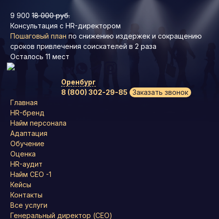
9 900
18 000 руб.
Консультация с HR-директором
Пошаговый план
по снижению издержек и сокращению
сроков привлечения соискателей в 2 раза
Осталось
11
мест
Оренбург
8 (800) 302-29-85
Заказать звонок
Главная
HR-бренд
Найм персонала
Адаптация
Обучение
Оценка
HR-аудит
Найм СЕО -1
Кейсы
Контакты
Все услуги
Генеральный директор (CEO)