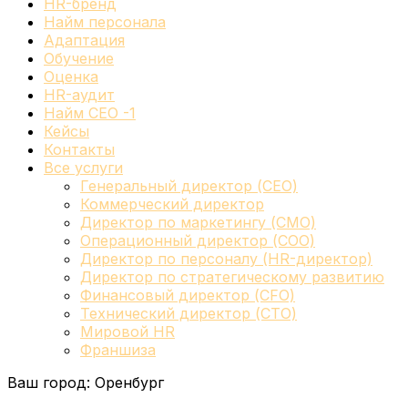
HR-бренд
Найм персонала
Адаптация
Обучение
Оценка
HR-аудит
Найм СЕО -1
Кейсы
Контакты
Все услуги
Генеральный директор (CEO)
Коммерческий директор
Директор по маркетингу (CMO)
Операционный директор (COO)
Директор по персоналу (HR-директор)
Директор по стратегическому развитию
Финансовый директор (CFO)
Технический директор (CTO)
Мировой HR
Франшиза
Ваш город:
Оренбург