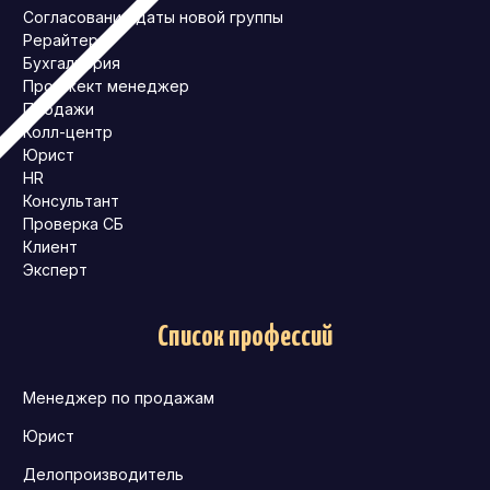
Согласование даты новой группы
Рерайтер
Бухгалтерия
Проджект менеджер
Продажи
Колл-центр
Юрист
HR
Консультант
Проверка СБ
Клиент
Эксперт
Список профессий
Менеджер по продажам
Юрист
Делопроизводитель