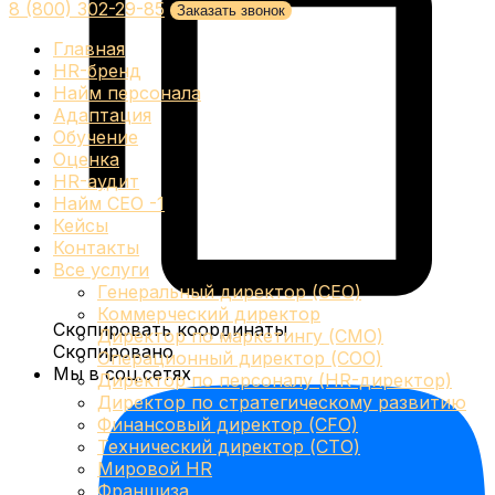
8 (800) 302-29-85
Заказать звонок
Главная
HR-бренд
Найм персонала
Адаптация
Обучение
Оценка
HR-аудит
Найм СЕО -1
Кейсы
Контакты
Все услуги
Генеральный директор (CEO)
Коммерческий директор
Скопировать координаты
Директор по маркетингу (CMO)
Скопировано
Операционный директор (COO)
Мы в соц.сетях
Директор по персоналу (HR-директор)
Директор по стратегическому развитию
Финансовый директор (CFO)
Технический директор (CTO)
Мировой HR
Франшиза