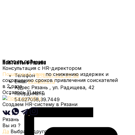
Контакты
в Рязани
9 900
18 000 руб.
Консультация с HR-директором
Пошаговый план
по снижению издержек и
Телефон
8 (800) 302-29-85
сокращению сроков привлечения соискателей
Email
info@hrli.ru
в 2 раза
Адрес
Рязань
,
ул. Радищева, 42
Осталось
11
мест
Координаты
54.627058,39.7449
Создаем HR-систему
в Рязани
Рязань
Вы из
?
Да
Выбрать другой