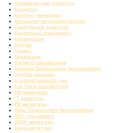
Коммерческий директор
Кондитер
Контент-менеджер
Координатор отдела продаж
Креативный директор
Кредитный специалист
Кровельщик
Крупье
Кузнец
Лекальщик
Backend-разработчик
Business Development Representative
DevOps-инженер
Frontend-разработчик
Full Stack-разработчик
HR менеджер
IT директор
PR менеджер
Sales Development Representative
SEO-специалист
SMM-менеджер
Авиадиспетчер