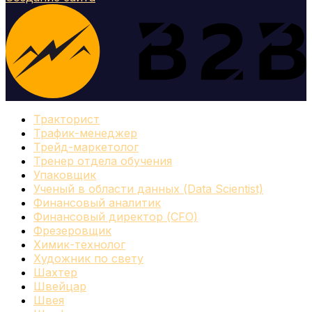
Тракторист
Трафик-менеджер
Трейд-маркетолог
Тренер отдела обучения
Упаковщик
Ученый в области данных (Data Scientist)
Финансовый аналитик
Финансовый директор (CFO)
Фрезеровщик
Химик-технолог
Художник по свету
Шахтер
Швейцар
Швея