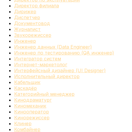
Директор филиала
Дирижер
Диспетчер
Документовод
Журналист
Звукорежиссер
Инженер
Инженер данных (Data Engineer)
Инженер по тестированию (QA инженер)
Интегратор систем
Интернет-маркетолог
Интерфейсный дизайнер (UI Designer)
Исполнительный директор
Кабельщик
Каскадёр
Категорийный менеджер
Кинодраматург
Киномеханик
Кинооператор
Кинорежиссер
Клинер
Комбайнер