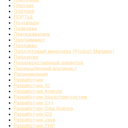
Плотник
Портной
ПОРТЬЕ
Почтальон
Правовед
Преподаватель
Программист
Продавец
Продуктовый менеджер (Product Manager)
Продюсер
Производственный директор
Промышленный альпинист
Радиомеханик
Разработчик
Разработчик 1C
Разработчик Android
Разработчик blockchain-систем
Разработчик C++
Разработчик Data Science
Разработчик iOS
Разработчик Java
Разработчик PHP