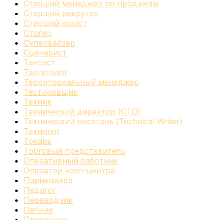
Старший менеджер по продажам
Старший рекрутер
Старший юрист
Столяр
Супервайзер
Сценарист
Таксист
Таргетолог
Территориальный менеджер
Тестировщик
Техник
Технический директор (CTO)
Технический писатель (Technical Writer)
Технолог
Токарь
Торговый представитель
Оперативный работник
Оператор колл-центра
Парикмахер
Педагог
Переводчик
Печник
Плиточник