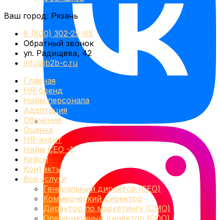
Ваш город:
Рязань
8 (800) 302-29-85
Обратный звонок
ул. Радищева, 42
info@b2b-c.ru
Главная
HR-бренд
Найм персонала
Адаптация
Обучение
Оценка
HR-аудит
Найм СЕО -1
Кейсы
Контакты
Все услуги
Генеральный директор (CEO)
Коммерческий директор
Директор по маркетингу (CMO)
Операционный директор (COO)