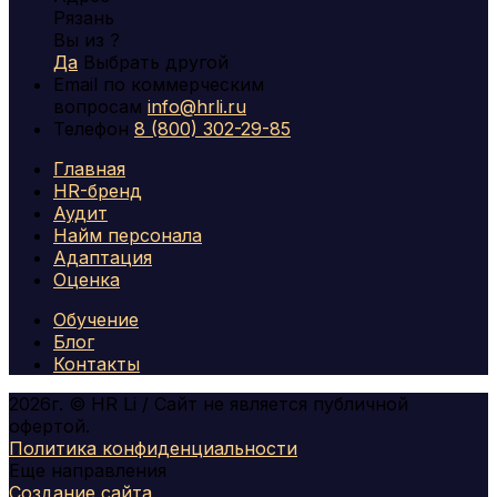
Рязань
Вы из
?
Да
Выбрать другой
Email по коммерческим
вопросам
info@hrli.ru
Телефон
8 (800) 302-29-85
Главная
HR-бренд
Аудит
Найм персонала
Адаптация
Оценка
Обучение
Блог
Контакты
2026
г.
© HR Li
/
Сайт не является публичной
офертой.
Политика конфиденциальности
Еще направления
Создание сайта