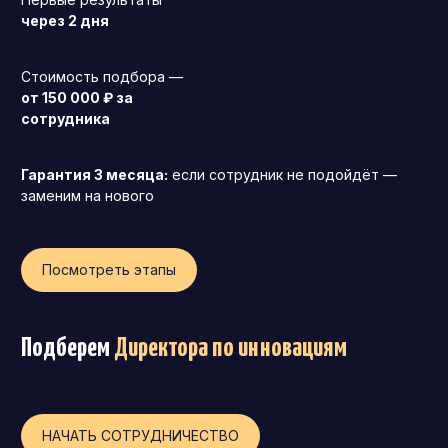
через 2 дня
Операционный директор (COO)
Директор по персоналу (HR-директор)
Стоимость подбора —
Директор по стратегическому развитию
от 150 000 ₽ за
сотрудника
Финансовый директор (CFO)
Технический директор (CTO)
Гарантия 3 месяца:
если сотрудник не подойдёт —
Мировой HR
заменим на нового
Франшиза
Посмотреть этапы
Подберем
Директора по инновациям
НАЧАТЬ СОТРУДНИЧЕСТВО