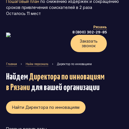
Пошаговый план
по снижению издержек и сокращению
сроков привлечения соискателей в 2 раза
Осталось
11
мест
Рязань
8 (800) 302-29-85
Заказать
звонок
Главная
›
Найм персонала
›
Директор по инновациям
Найдем
Директора по инновациям
в Рязани
для вашей организации
Найти Директора по инновациям
Генеральный директор (CEO)
Коммерческий директор
Директор по маркетингу (CMO)
Первые результаты