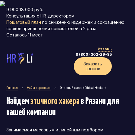
9 900
18 000 руб.
Консультация с HR-директором
Пошаговый план
по снижению издержек и сокращению
сроков привлечения соискателей в 2 раза
Осталось
11
мест
Рязань
8 (800) 302-29-85
Заказать
звонок
Главная
›
Найм персонала
›
Этичный хакер (Ethical Hacker)
Найдем
этичного хакера
в Рязани
для
вашей компании
Занимаемся массовым и линейным подбором