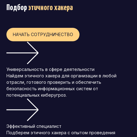
Подбор
этичного хакера
Операционный директор (COO)
Директор по персоналу (HR-директор)
Директор по стратегическому развитию
НАЧАТЬ СОТРУДНИЧЕСТВО
Финансовый директор (CFO)
Технический директор (CTO)
Мировой HR
Универсальность в сфере деятельности
Франшиза
Найдем этичного хакера для организации в любой
отрасли, готового проверить и обеспечить
безопасность информационных систем от
потенциальных киберугроз.
Эффективный специалист
Подберем этичного хакера с опытом проведения