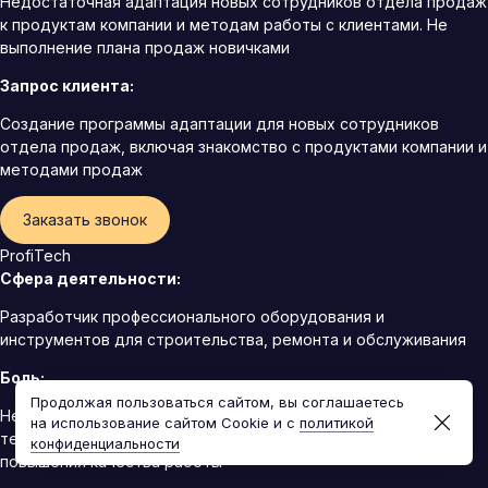
Недостаточная адаптация новых сотрудников отдела продаж
к продуктам компании и методам работы с клиентами. Не
выполнение плана продаж новичками
Запрос клиента:
Создание программы адаптации для новых сотрудников
отдела продаж, включая знакомство с продуктами компании и
методами продаж
Заказать звонок
ProfiTech
Сфера деятельности:
Разработчик профессионального оборудования и
инструментов для строительства, ремонта и обслуживания
Боль:
Продолжая пользоваться сайтом, вы соглашаетесь
Необходимость обучения технического персонала новым
на использование сайтом Cookie и с
политикой
технологиям и стандартам в строительстве и ремонте для
конфиденциальности
повышения качества работы