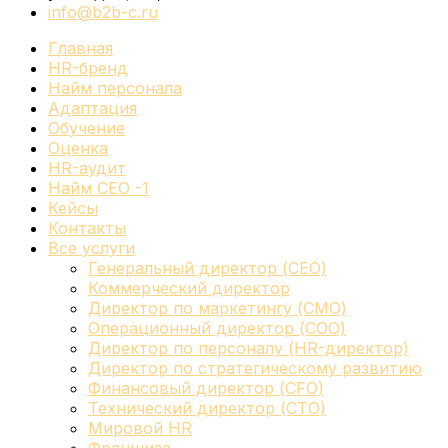
info@b2b-c.ru
Главная
HR-бренд
Найм персонала
Адаптация
Обучение
Оценка
HR-аудит
Найм СЕО -1
Кейсы
Контакты
Все услуги
Генеральный директор (CEO)
Коммерческий директор
Директор по маркетингу (CMO)
Операционный директор (COO)
Директор по персоналу (HR-директор)
Директор по стратегическому развитию
Финансовый директор (CFO)
Технический директор (CTO)
Мировой HR