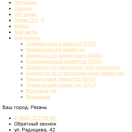
Обучение
Оценка
HR-аудит
Найм СЕО -1
Кейсы
Контакты
Все услуги
Генеральный директор (CEO)
Коммерческий директор
Директор по маркетингу (CMO)
Операционный директор (COO)
Директор по персоналу (HR-директор)
Директор по стратегическому развитию
Финансовый директор (CFO)
Технический директор (CTO)
Мировой HR
Франшиза
Ваш город:
Рязань
8 (800) 302-29-85
Обратный звонок
ул. Радищева, 42