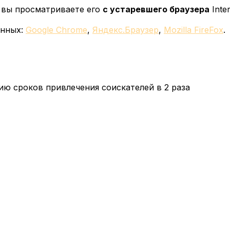
у вы просматриваете его
с устаревшего браузера
Inter
енных:
Google Chrome
,
Яндекс.Браузер
,
Mozilla FireFox
.
ю сроков привлечения соискателей в 2 раза