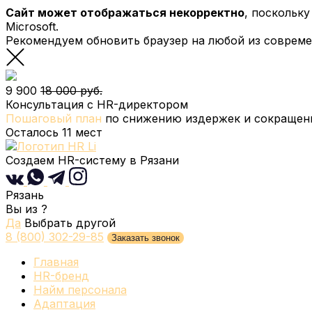
Сайт может отображаться некорректно
, поскольк
Microsoft.
Рекомендуем обновить браузер на любой из соврем
9 900
18 000 руб.
Консультация с HR-директором
Пошаговый план
по снижению издержек и сокращени
Осталось
11
мест
Создаем HR-систему
в Рязани
Рязань
Вы из
?
Да
Выбрать другой
8 (800) 302-29-85
Заказать звонок
Главная
HR-бренд
Найм персонала
Адаптация