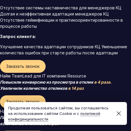
Отсутствие системы наставничества для менеджеров КЦ
Долгая и неэффективная адаптация менеджеров КЦ
Отсутствие геймификации и практикоориентированности в
процессе работы
Запрос клиента:
Улучшение качества адаптации сотрудников КЦ Уменьшение
количества ошибок при старте работы после адаптации
Заказать звонок
Найм TeamLead для IT компании Resource
Повысили конверсию из просмотра в отклик
в 4 раза.
Увеличили количество откликов
в 14 раз
Заказать звонок
Продолжая пользоваться сайтом, вы соглашаетесь
Найм руководителя отдела продаж для компании “SwiftTide”
на использование сайтом Cookie и с
политикой
Повысили конверсию в найме
в 2,4 раза
, увеличили
конфиденциальности
количество откликов
в 9 раз