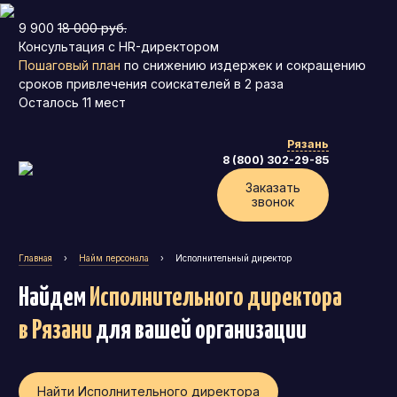
9 900
18 000 руб.
Консультация с HR-директором
Пошаговый план
по снижению издержек и сокращению
сроков привлечения соискателей в 2 раза
Осталось
11
мест
Рязань
8 (800) 302-29-85
Заказать
звонок
Главная
›
Найм персонала
›
Исполнительный директор
Найдем
Исполнительного директора
в Рязани
для вашей организации
Найти Исполнительного директора