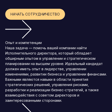
Операционный директор (COO)
НАЧАТЬ СОТРУДНИЧЕСТВО
Директор по персоналу (HR-директор)
Директор по стратегическому развитию
Финансовый директор (CFO)
Технический директор (CTO)
Опыт и компетенции
Наша задача — помочь вашей компании найти
Мировой HR
Исполнительного директора, который обладает
Франшиза
обширным опытом в управлении и стратегическом
планировании на высшем уровне. Идеальный кандидат
должен иметь опыт в лидерстве, управлении
изменениями, развитии бизнеса и управлении финансами.
Важными являются навыки в области принятия
стратегических решений, управления рисками,
разработки и реализации бизнес-стратегий, а также
взаимодействия с советом директоров и
заинтересованными сторонами.