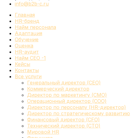
info@b2b-c.ru
Главная
HR-бренд
Найм персонала
Адаптация
Обучение
Оценка
HR-аудит
Найм СЕО -1
Кейсы
Контакты
Все услуги
Генеральный директор (CEO)
Коммерческий директор
Директор по маркетингу (CMO)
Операционный директор (COO)
Директор по персоналу (HR-директор)
Директор по стратегическому развитию
Финансовый директор (CFO)
Технический директор (CTO)
Мировой HR