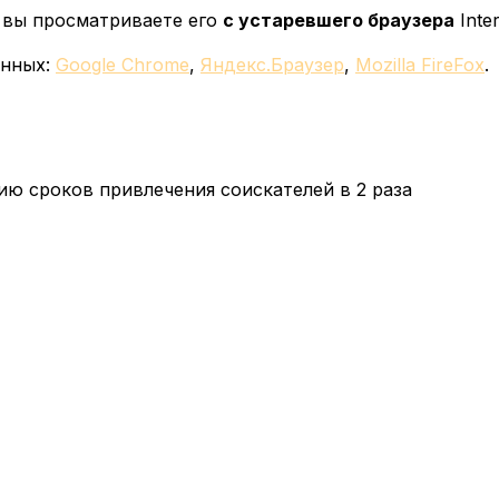
у вы просматриваете его
с устаревшего браузера
Inter
енных:
Google Chrome
,
Яндекс.Браузер
,
Mozilla FireFox
.
ю сроков привлечения соискателей в 2 раза