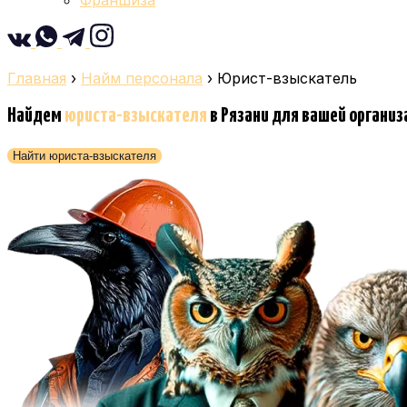
Франшиза
Главная
›
Найм персонала
›
Юрист-взыскатель
Найдем
юриста-взыскателя
в Рязани
для вашей организ
Найти юриста-взыскателя