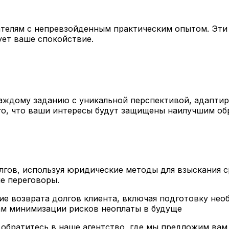
ателям с непревзойденным практическим опытом. Эти 
ует ваше спокойствие.
аждому заданию с уникальной перспективой, адаптиру
ого, что ваши интересы будут защищены наилучшим об
лгов, используя юридические методы для взыскания с
ые переговоры.
ние возврата долгов клиента, включая подготовку не
ам минимизации рисков неоплаты в будуще
 обратитесь в наше агентство, где мы предложим ва