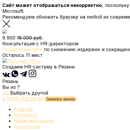
Сайт может отображаться некорректно
, поскольк
Microsoft.
Рекомендуем обновить браузер на любой из соврем
9 900
18 000 руб.
Консультация с HR-директором
Пошаговый план
по снижению издержек и сокращени
Осталось
11
мест
Создаем HR-систему
в Рязани
Рязань
Вы из
?
Да
Выбрать другой
8 (800) 302-29-85
Заказать звонок
Главная
HR-бренд
Найм персонала
Адаптация