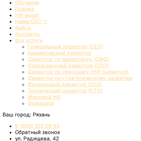
Обучение
Оценка
HR-аудит
Найм СЕО -1
Кейсы
Контакты
Все услуги
Генеральный директор (CEO)
Коммерческий директор
Директор по маркетингу (CMO)
Операционный директор (COO)
Директор по персоналу (HR-директор)
Директор по стратегическому развитию
Финансовый директор (CFO)
Технический директор (CTO)
Мировой HR
Франшиза
Ваш город:
Рязань
8 (800) 302-29-85
Обратный звонок
ул. Радищева, 42