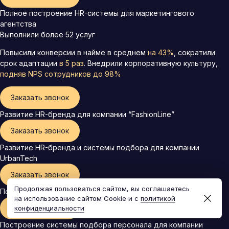
Полное построение HR-системы для маркетингового
агентства
Выполнили более 52 услуг
Повысили конверсии в найме в среднем
на 43%
, сократили
срок адаптации
в 5 раз
. Внедрили корпоративную культуру,
подняв
NPS сотрудников до 98%
Заказать звонок
Развитие HR-бренда для компании “FashionLine”
Заказать звонок
Развитие HR-бренда и системы подбора для компании
UrbanTech
Заказать звонок
Продолжая пользоваться сайтом, вы соглашаетесь
Построение HR-бренда для сети фитнес-клубов “ActiveLife
на использование сайтом Cookie и с
политикой
Заказать звонок
конфиденциальности
Построение системы подбора персонала для компании