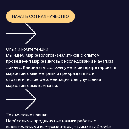
Операционный директор (COO)
НАЧАТЬ СОТРУДНИЧЕСТВО
Директор по персоналу (HR-директор)
Директор по стратегическому развитию
Финансовый директор (CFO)
Технический директор (CTO)
Опыт и компетенции
Мы ищем маркетологов-аналитиков с опытом
Мировой HR
проведения маркетинговых исследований и анализа
Франшиза
данных. Кандидаты должны уметь интерпретировать
маркетинговые метрики и превращать их в
стратегические рекомендации для улучшения
маркетинговых кампаний.
Технические навыки
Необходимы продвинутые навыки работы с
аналитическими инструментами, такими как Google