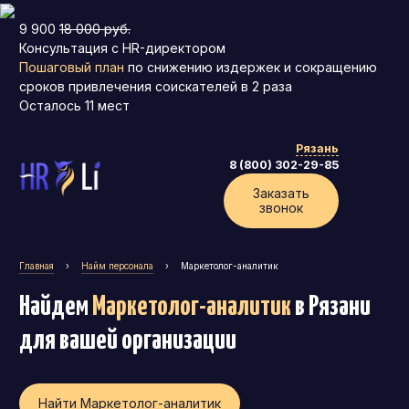
9 900
18 000 руб.
Консультация с HR-директором
Пошаговый план
по снижению издержек и сокращению
сроков привлечения соискателей в 2 раза
Осталось
11
мест
Рязань
8 (800) 302-29-85
Заказать
звонок
Главная
›
Найм персонала
›
Маркетолог-аналитик
Найдем
Маркетолог-аналитик
в Рязани
для вашей организации
Найти Маркетолог-аналитик