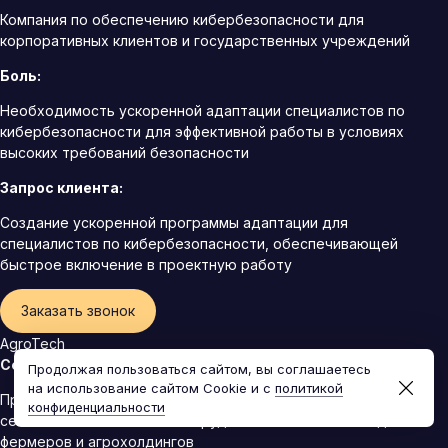
Компания по обеспечению кибербезопасности для
корпоративных клиентов и государственных учреждений
Боль:
Необходимость ускоренной адаптации специалистов по
кибербезопасности для эффективной работы в условиях
высоких требований безопасности
Запрос клиента:
Создание ускоренной программы адаптации для
специалистов по кибербезопасности, обеспечивающей
быстрое включение в проектную работу
Заказать звонок
AgroTech
Сфера деятельности:
Продолжая пользоваться сайтом, вы соглашаетесь
на использование сайтом Cookie и с
политикой
Производитель и поставщик современного
конфиденциальности
сельскохозяйственного оборудования и технологий для
фермеров и агрохолдингов