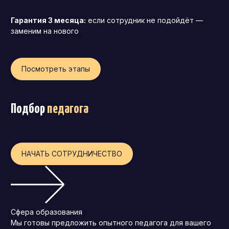
Операционный директор (COO)
Гарантия 3 месяца:
если сотрудник не подойдёт —
Директор по персоналу (HR-директор)
заменим на нового
Директор по стратегическому развитию
Финансовый директор (CFO)
Посмотреть этапы
Технический директор (CTO)
Мировой HR
Подбор
педагога
Франшиза
НАЧАТЬ СОТРУДНИЧЕСТВО
Сфера образования
Мы готовы предложить опытного педагога для вашего