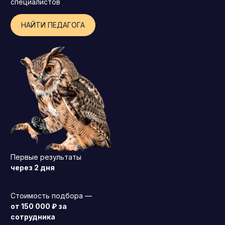
специалистов
НАЙТИ ПЕДАГОГА
Первые результаты
через 2 дня
Генеральный директор (CEO)
Стоимость подбора —
Коммерческий директор
от 150 000 ₽ за
сотрудника
Директор по маркетингу (CMO)