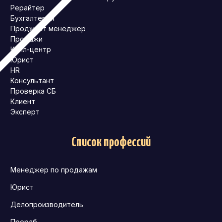
Рерайтер
Бухгалтерия
Проджект менеджер
Продажи
Колл-центр
Юрист
HR
Консультант
Проверка СБ
Клиент
Эксперт
Список профессий
Менеджер по продажам
Юрист
Делопроизводитель
Прораб