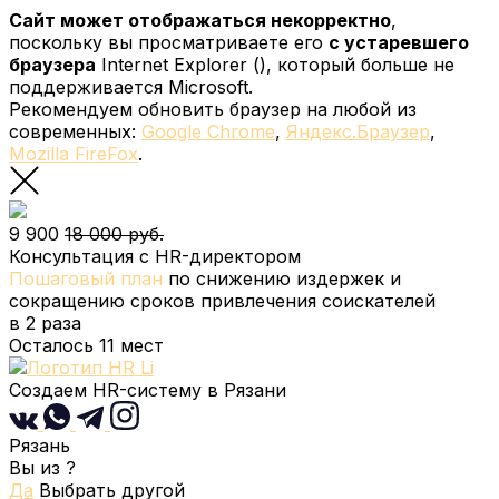
Сайт может отображаться некорректно
,
поскольку вы просматриваете его
с устаревшего
браузера
Internet Explorer (
), который больше не
поддерживается Microsoft.
Рекомендуем обновить браузер на любой из
современных:
Google Chrome
,
Яндекс.Браузер
,
Mozilla FireFox
.
9 900
18 000 руб.
Консультация с HR-директором
Пошаговый план
по снижению издержек и
сокращению сроков привлечения соискателей
в 2 раза
Осталось
11
мест
Создаем HR-систему
в Рязани
Рязань
Вы из
?
Да
Выбрать другой