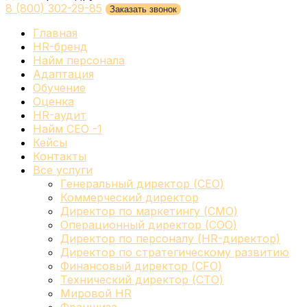
8 (800) 302-29-85
Заказать звонок
Главная
HR-бренд
Найм персонала
Адаптация
Обучение
Оценка
HR-аудит
Найм СЕО -1
Кейсы
Контакты
Все услуги
Генеральный директор (CEO)
Коммерческий директор
Директор по маркетингу (CMO)
Операционный директор (COO)
Директор по персоналу (HR-директор)
Директор по стратегическому развитию
Финансовый директор (CFO)
Технический директор (CTO)
Мировой HR