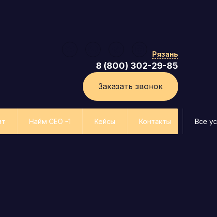
Рязань
8 (800) 302-29-85
Заказать звонок
ит
Найм СЕО -1
Кейсы
Контакты
Все ус