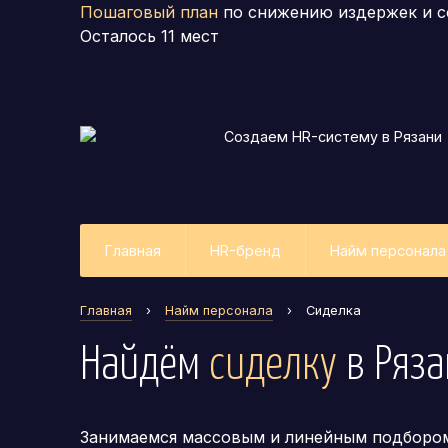
Пошаговый план
по снижению издержек и с
Осталось
11
мест
Создаем HR-систему
в Рязани
Главная
HR-бренд
Найм персонала
Главная
›
Найм персонала
›
Сиделка
Найдём
сиделку
в Ряз
Занимаемся массовым и линейным подборо