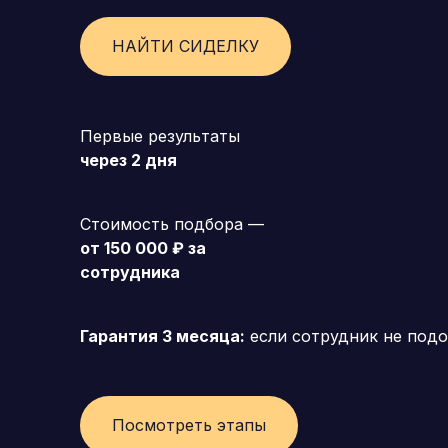
НАЙТИ СИДЕЛКУ
Генеральный директор (CEO)
Коммерческий директор
Директор по маркетингу (CMO)
Первые результаты
через 2 дня
Операционный директор (COO)
Директор по персоналу (HR-директор)
Стоимость подбора —
Директор по стратегическому развитию
от 150 000 ₽ за
сотрудника
Финансовый директор (CFO)
Технический директор (CTO)
Гарантия 3 месяца:
если сотрудник не подо
Мировой HR
Франшиза
Посмотреть этапы