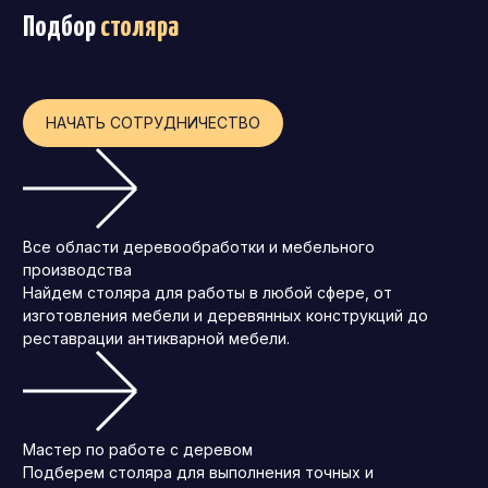
Подбор
столяра
Операционный директор (COO)
Директор по персоналу (HR-директор)
Директор по стратегическому развитию
НАЧАТЬ СОТРУДНИЧЕСТВО
Финансовый директор (CFO)
Технический директор (CTO)
Мировой HR
Все области деревообработки и мебельного
Франшиза
производства
Найдем столяра для работы в любой сфере, от
изготовления мебели и деревянных конструкций до
реставрации антикварной мебели.
Мастер по работе с деревом
Подберем столяра для выполнения точных и