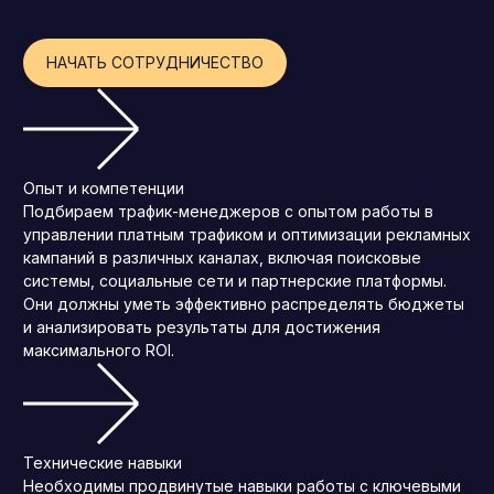
Операционный директор (COO)
НАЧАТЬ СОТРУДНИЧЕСТВО
Директор по персоналу (HR-директор)
Директор по стратегическому развитию
Финансовый директор (CFO)
Технический директор (CTO)
Опыт и компетенции
Подбираем трафик-менеджеров с опытом работы в
Мировой HR
управлении платным трафиком и оптимизации рекламных
Франшиза
кампаний в различных каналах, включая поисковые
системы, социальные сети и партнерские платформы.
Они должны уметь эффективно распределять бюджеты
и анализировать результаты для достижения
максимального ROI.
Технические навыки
Необходимы продвинутые навыки работы с ключевыми