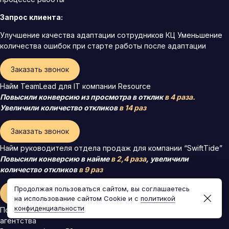
Запрос клиента:
Улучшение качества адаптации сотрудников КЦ Уменьшение
количества ошибок при старте работы после адаптации
Заказать звонок
Найм TeamLead для IT компании Resource
Повысили конверсию из просмотра в отклик
в 4 раза.
Увеличили количество откликов
в 14 раз
Заказать звонок
Найм руководителя отдела продаж для компании “SwiftTide”
Повысили конверсию в найме
в 2,4 раза
, увеличили
количество откликов
в 9 раз
Продолжая пользоваться сайтом, вы соглашаетесь
Заказать звонок
на использование сайтом Cookie и с
политикой
конфиденциальности
Полное построение HR-системы для маркетингового
агентства