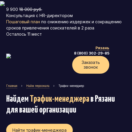
9 900
18 000 руб.
Консультация с HR-директором
Пошаговый план
по снижению издержек и сокращению
сроков привлечения соискателей в 2 раза
Осталось
11
мест
Рязань
8 (800) 302-29-85
Заказать
звонок
Главная
›
Найм персонала
›
Трафик-менеджер
Найдем
Трафик-менеджера
в Рязани
для вашей организации
Найти трафик-менеджера