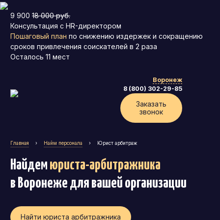
9 900
18 000 руб.
Консультация с HR-директором
Пошаговый план
по снижению издержек и сокращению
сроков привлечения соискателей в 2 раза
Осталось
11
мест
Воронеж
8 (800) 302-29-85
Заказать
звонок
Главная
›
Найм персонала
›
Юрист арбитраж
Найдем
юриста-арбитражника
в Воронеже
для вашей организации
Найти юриста арбитражника