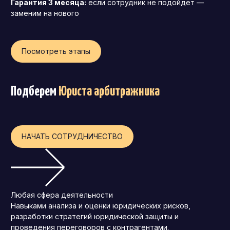
Гарантия 3 месяца:
если сотрудник не подойдёт —
заменим на нового
Операционный директор (COO)
Директор по персоналу (HR-директор)
Директор по стратегическому развитию
Посмотреть этапы
Финансовый директор (CFO)
Технический директор (CTO)
Подберем
Юриста арбитражника
Мировой HR
Франшиза
НАЧАТЬ СОТРУДНИЧЕСТВО
Любая сфера деятельности
Навыками анализа и оценки юридических рисков,
разработки стратегий юридической защиты и
проведения переговоров с контрагентами.