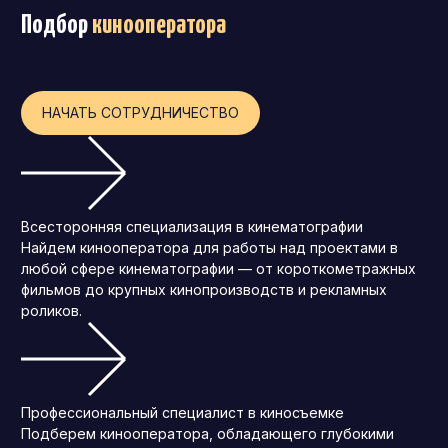
Подбор
кинооператора
Операционный директор (COO)
Директор по персоналу (HR-директор)
Директор по стратегическому развитию
НАЧАТЬ СОТРУДНИЧЕСТВО
Финансовый директор (CFO)
Технический директор (CTO)
Мировой HR
Всесторонняя специализация в кинематографии
Франшиза
Найдем кинооператора для работы над проектами в
любой сфере кинематографии — от короткометражных
фильмов до крупных кинопроизводств и рекламных
роликов.
Профессиональный специалист в киносъемке
Подберем кинооператора, обладающего глубокими