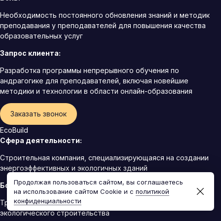
Необходимость постоянного обновления знаний и методик
преподавания у преподавателей для повышения качества
образовательных услуг
Запрос клиента:
Разработка программы непрерывного обучения по
андрагогике для преподавателей, включая новейшие
методики и технологии в области онлайн-образования
Заказать звонок
EcoBuild
Сфера деятельности:
Строительная компания, специализирующаяся на создании
энергоэффективных и экологичных зданий
Продолжая пользоваться сайтом, вы соглашаетесь
Боль:
на использование сайтом Cookie и с
политикой
конфиденциальности
Трудности с поиском и наймом специалистов в области
экологического строительства