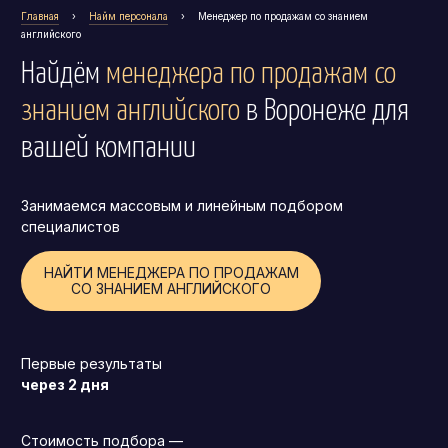
Главная
›
Найм персонала
›
Менеджер по продажам со знанием
Операционный директор (COO)
английского
Директор по персоналу (HR-директор)
Найдём
менеджера по продажам со
Директор по стратегическому развитию
знанием английского
в Воронеже
для
Финансовый директор (CFO)
вашей компании
Технический директор (CTO)
Мировой HR
Занимаемся массовым и линейным подбором
Франшиза
специалистов
НАЙТИ МЕНЕДЖЕРА ПО ПРОДАЖАМ
СО ЗНАНИЕМ АНГЛИЙСКОГО
Первые результаты
через 2 дня
Стоимость подбора —