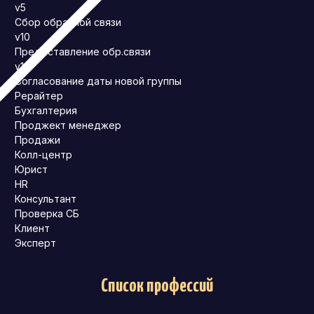
v5
Сбор обратной связи
v10
Предоставление обр.связи
v10
Согласование даты новой группы
Рерайтер
Бухгалтерия
Проджект менеджер
Продажи
Колл-центр
Юрист
HR
Консультант
Проверка СБ
Клиент
Эксперт
Список профессий