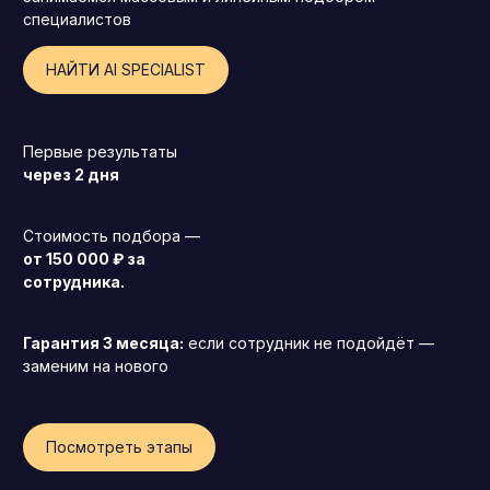
специалистов
НАЙТИ AI SPECIALIST
Первые результаты
через 2 дня
Стоимость подбора —
от 150 000 ₽ за
сотрудника.
Гарантия 3 месяца:
если сотрудник не подойдёт —
заменим на нового
Генеральный директор (CEO)
Коммерческий директор
Посмотреть этапы
Директор по маркетингу (CMO)