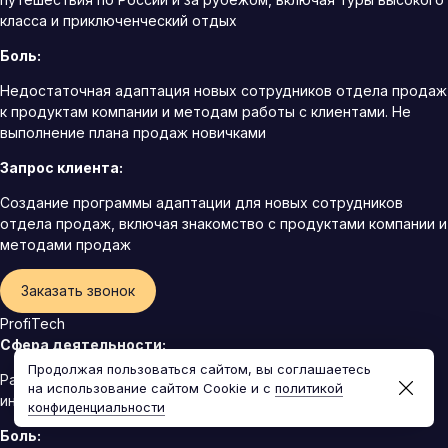
класса и приключенческий отдых
Боль:
Недостаточная адаптация новых сотрудников отдела продаж
к продуктам компании и методам работы с клиентами. Не
выполнение плана продаж новичками
Запрос клиента:
Создание программы адаптации для новых сотрудников
отдела продаж, включая знакомство с продуктами компании и
методами продаж
Заказать звонок
ProfiTech
Сфера деятельности:
Продолжая пользоваться сайтом, вы соглашаетесь
Разработчик профессионального оборудования и
на использование сайтом Cookie и с
политикой
инструментов для строительства, ремонта и обслуживания
конфиденциальности
Боль: