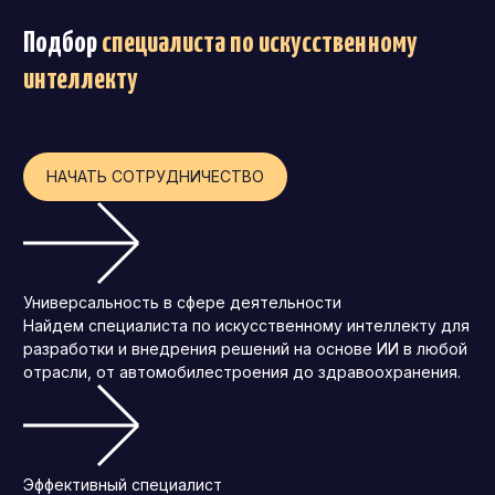
Операционный директор (COO)
Подбор
специалиста по искусственному
Директор по персоналу (HR-директор)
интеллекту
Директор по стратегическому развитию
Финансовый директор (CFO)
НАЧАТЬ СОТРУДНИЧЕСТВО
Технический директор (CTO)
Мировой HR
Франшиза
Универсальность в сфере деятельности
Найдем специалиста по искусственному интеллекту для
разработки и внедрения решений на основе ИИ в любой
отрасли, от автомобилестроения до здравоохранения.
Эффективный специалист