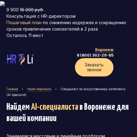
9 900
18 000 руб.
Консультация с HR-директором
Пошаговый план
по снижению издержек и сокращению
сроков привлечения соискателей в 2 раза
Осталось
11
мест
Воронеж
8 (800) 302-29-85
Заказать
звонок
Главная
›
Найм персонала
›
Специалист по искусственному интеллекту
(AI Specialist)
Найдем
AI-специалиста
в Воронеже
для
вашей компании
Занимаемся массовым и линейным подбором