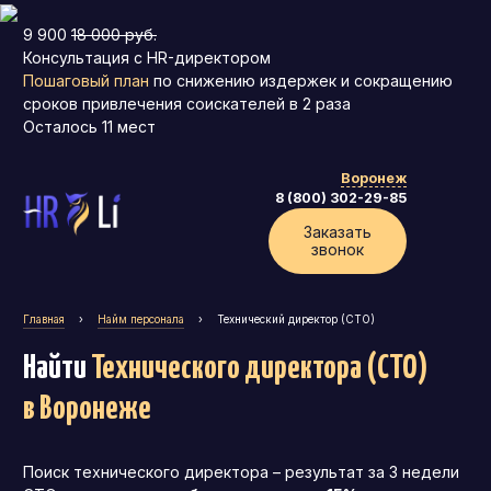
9 900
18 000 руб.
Консультация с HR-директором
Пошаговый план
по снижению издержек и сокращению
сроков привлечения соискателей в 2 раза
Осталось
11
мест
Воронеж
8 (800) 302-29-85
Заказать
звонок
Главная
›
Найм персонала
›
Технический директор (CTO)
Найти
Технического директора (CTO)
в Воронеже
Поиск технического директора – результат за 3 недели