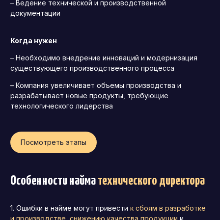
– Ведение технической и производственной
Операционный директор (COO)
документации
Директор по персоналу (HR-директор)
Когда нужен
Директор по стратегическому развитию
– Необходимо внедрение инноваций и модернизация
Финансовый директор (CFO)
существующего производственного процесса
Технический директор (CTO)
– Компания увеличивает объемы производства и
Мировой HR
разрабатывает новые продукты, требующие
технологического лидерства
Франшиза
Посмотреть этапы
Особенности найма
технического директора
Ошибки в найме могут привести
к сбоям в разработке
и производстве
,
снижению качества продукции
и