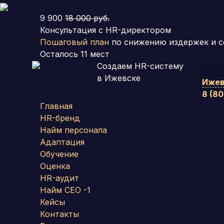
9 900
18 000 руб.
Консультация с HR-директором
Пошаговый план
по снижению издержек и с
Осталось
11
мест
Создаем HR-систему
в Ижевске
Ижев
8 (8
Главная
HR-бренд
Найм персонала
Адаптация
Обучение
Оценка
HR-аудит
Найм СЕО -1
Кейсы
Контакты