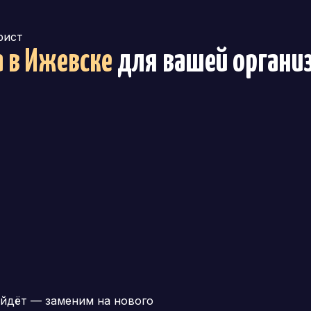
рист
а
в Ижевске
для вашей органи
йдёт — заменим на нового