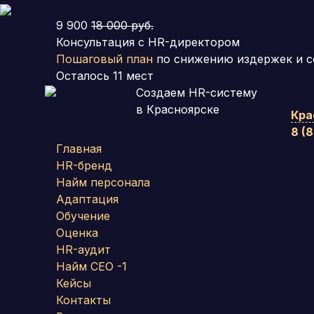
9 900
18 000 руб.
Консультация с HR-директором
Пошаговый план
по снижению издержек и с
Осталось
11
мест
Создаем HR-систему
в Красноярске
Кра
8 (
Главная
HR-бренд
Найм персонала
Адаптация
Обучение
Оценка
HR-аудит
Найм СЕО -1
Кейсы
Контакты