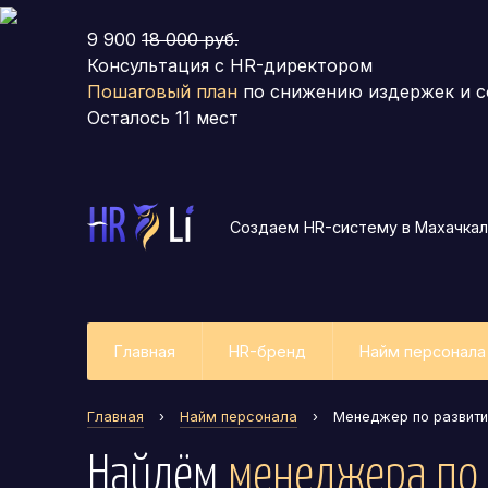
9 900
18 000 руб.
Консультация с HR-директором
Пошаговый план
по снижению издержек и с
Осталось
11
мест
Создаем HR-систему
в Махачка
Главная
HR-бренд
Найм персонала
Главная
›
Найм персонала
›
Менеджер по развит
Найдём
менеджера по 