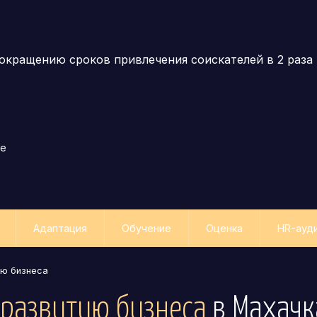
окращению сроков привлечения соискателей в 2 раза
ле
Адаптация
Обучение
Оценка
HR-ауд
ию бизнеса
развитию бизнеса
в Махачк