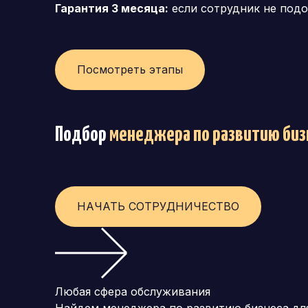
Гарантия 3 месяца:
если сотрудник не подо
Генеральный директор (CEO)
Коммерческий директор
Посмотреть этапы
Директор по маркетингу (CMO)
Операционный директор (COO)
Подбор
менеджера по развитию биз
Директор по персоналу (HR-директор)
Директор по стратегическому развитию
Финансовый директор (CFO)
НАЧАТЬ СОТРУДНИЧЕСТВО
Технический директор (CTO)
Мировой HR
Франшиза
Любая сфера обслуживания