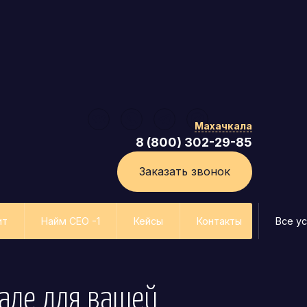
Махачкала
8 (800) 302-29-85
Заказать звонок
ит
Найм СЕО -1
Кейсы
Контакты
Все ус
але
для вашей