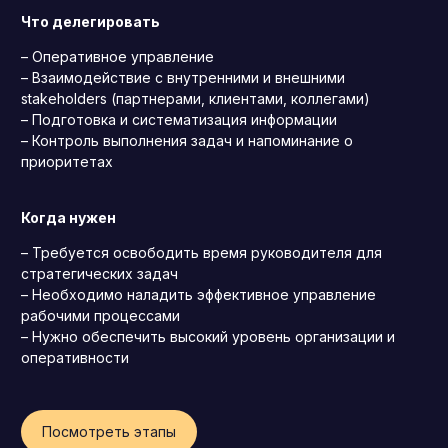
Что делегировать
Операционный директор (COO)
– Оперативное управление
Директор по персоналу (HR-директор)
– Взаимодействие с внутренними и внешними
Директор по стратегическому развитию
stakeholders (партнерами, клиентами, коллегами)
– Подготовка и систематизация информации
Финансовый директор (CFO)
– Контроль выполнения задач и напоминание о
Технический директор (CTO)
приоритетах
Мировой HR
Когда нужен
Франшиза
– Требуется освободить время руководителя для
стратегических задач
– Необходимо наладить эффективное управление
рабочими процессами
– Нужно обеспечить высокий уровень организации и
оперативности
Посмотреть этапы