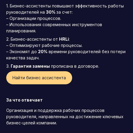
Бизнес-ассистенты повышают эффективность работы
руководителей на
30%
за счет:
– Организации процессов.
– Использования современных инструментов
планирования.
Бизнес-ассистенты от
HRLi
:
– Оптимизируют рабочие процессы.
– Экономят до
20%
времени руководителей без потери
качества задач.
Гарантия замены
прописана в договоре.
Найти бизнес ассистента
За что отвечает
Организация и поддержка рабочих процессов
Генеральный директор (CEO)
руководителя, направленных на достижение ключевых
Коммерческий директор
бизнес-целей компании.
Директор по маркетингу (CMO)