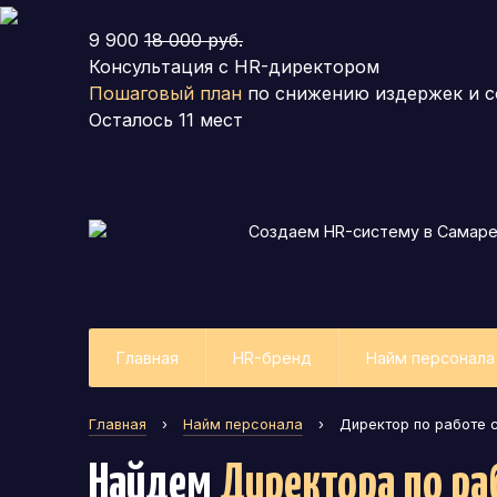
9 900
18 000 руб.
Консультация с HR-директором
Пошаговый план
по снижению издержек и с
Осталось
11
мест
Создаем HR-систему
в Самар
Главная
HR-бренд
Найм персонала
Главная
›
Найм персонала
›
Директор по работе 
Найдем
Директора по ра