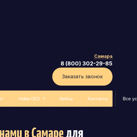
Самара
8 (800) 302-29-85
Заказать звонок
ит
Найм СЕО -1
Кейсы
Контакты
Все ус
анами
в Самаре
для