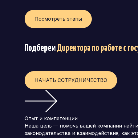
Генеральный директор (CEO)
Посмотреть этапы
Коммерческий директор
Директор по маркетингу (CMO)
Подберем
Директора по работе с г
Операционный директор (COO)
Директор по персоналу (HR-директор)
Директор по стратегическому развитию
НАЧАТЬ СОТРУДНИЧЕСТВО
Финансовый директор (CFO)
Технический директор (CTO)
Мировой HR
Опыт и компетенции
Франшиза
Наша цель — помочь вашей компании найти 
законодательства и взаимодействия, как э