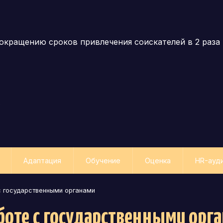
окращению сроков привлечения соискателей в 2 раза
е
Адаптация
Обучение
Оценка
HR-ауд
с государственными органами
боте с государственными орг