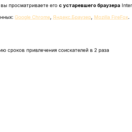
у вы просматриваете его
с устаревшего браузера
Inter
енных:
Google Chrome
,
Яндекс.Браузер
,
Mozilla FireFox
.
ю сроков привлечения соискателей в 2 раза