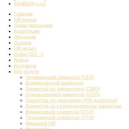
info@b2b-c.ru
Главная
HR-бренд
Найм персонала
Адаптация
Обучение
Оценка
HR-аудит
Найм СЕО -1
Кейсы
Контакты
Все услуги
Генеральный директор (CEO)
Коммерческий директор
Директор по маркетингу (CMO)
Операционный директор (COO)
Директор по персоналу (HR-директор)
Директор по стратегическому развитию
Финансовый директор (CFO)
Технический директор (CTO)
Мировой HR