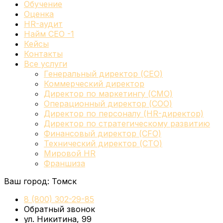
Обучение
Оценка
HR-аудит
Найм СЕО -1
Кейсы
Контакты
Все услуги
Генеральный директор (CEO)
Коммерческий директор
Директор по маркетингу (CMO)
Операционный директор (COO)
Директор по персоналу (HR-директор)
Директор по стратегическому развитию
Финансовый директор (CFO)
Технический директор (CTO)
Мировой HR
Франшиза
Ваш город:
Томск
8 (800) 302-29-85
Обратный звонок
ул. Никитина, 99