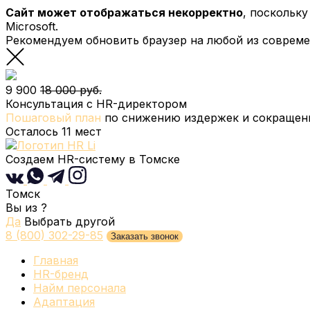
Сайт может отображаться некорректно
, поскольк
Microsoft.
Рекомендуем обновить браузер на любой из соврем
9 900
18 000 руб.
Консультация с HR-директором
Пошаговый план
по снижению издержек и сокращени
Осталось
11
мест
Создаем HR-систему
в Томске
Томск
Вы из
?
Да
Выбрать другой
8 (800) 302-29-85
Заказать звонок
Главная
HR-бренд
Найм персонала
Адаптация