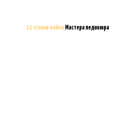
11 этапов найма
Мастера педикюра