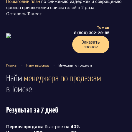
Пошаговый план
по снижению издержек и сокращению
сроков привлечения соискателей в 2 раза
Осталось
11
мест
Томск
8 (800) 302-29-85
Заказать
звонок
Главная
›
Найм персонала
›
Менеджер по продажам
Найм
менеджера по продажам
в Томске
Результат за 7 дней
Генеральный директор (CEO)
Коммерческий директор
Первая продажа
быстрее
на 40%
Директор по маркетингу (CMO)