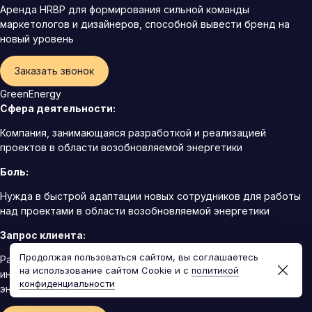
Аренда HRBP для формирования сильной команды
маркетологов и дизайнеров, способной вывести бренд на
новый уровень
Заказать звонок
GreenEnergy
Сфера деятельности:
Компания, занимающаяся разработкой и реализацией
проектов в области возобновляемой энергетики
Боль:
Нужда в быстрой адаптации новых сотрудников для работы
над проектами в области возобновляемой энергетики
Запрос клиента:
Продолжая пользоваться сайтом, вы соглашаетесь
Разработка программы интенсивной адаптации для
на использование сайтом Cookie и с
политикой
инженеров и специалистов в области возобновляемой
конфиденциальности
энергетики