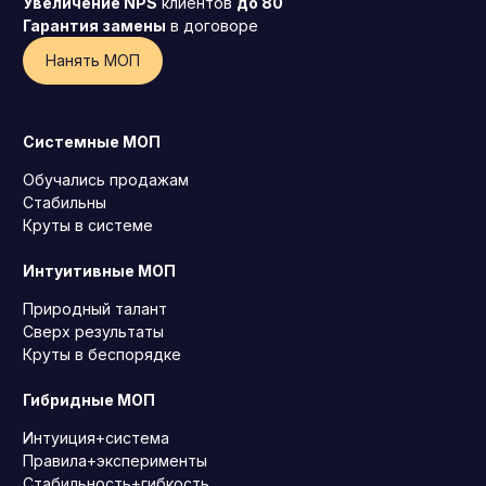
Увеличение NPS
клиентов
до 80
Гарантия замены
в договоре
Операционный директор (COO)
Нанять МОП
Директор по персоналу (HR-директор)
Директор по стратегическому развитию
Финансовый директор (CFO)
Системные МОП
Технический директор (CTO)
Обучались продажам
Стабильны
Мировой HR
Круты в системе
Франшиза
Интуитивные МОП
Природный талант
Сверх результаты
Круты в беспорядке
Гибридные МОП
Интуиция+система
Правила+эксперименты
Стабильность+гибкость