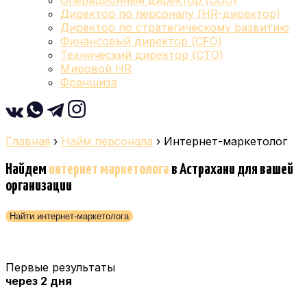
Операционный директор (COO)
Директор по персоналу (HR-директор)
Директор по стратегическому развитию
Финансовый директор (CFO)
Технический директор (CTO)
Мировой HR
Франшиза
Главная
›
Найм персонала
›
Интернет-маркетолог
Найдем
интернет маркетолога
в Астрахани
для вашей
организации
Найти интернет-маркетолога
Первые результаты
через 2 дня