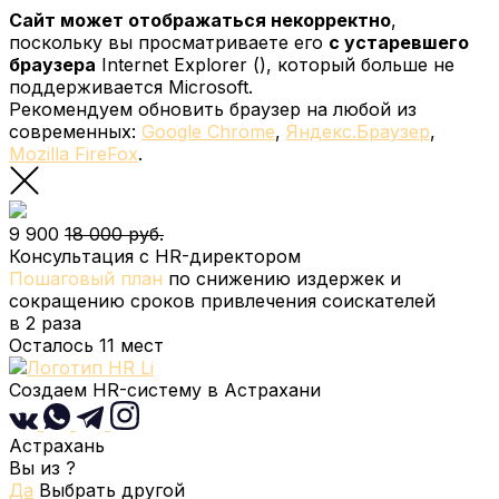
Сайт может отображаться некорректно
,
поскольку вы просматриваете его
с устаревшего
браузера
Internet Explorer (
), который больше не
поддерживается Microsoft.
Рекомендуем обновить браузер на любой из
современных:
Google Chrome
,
Яндекс.Браузер
,
Mozilla FireFox
.
9 900
18 000 руб.
Консультация с HR-директором
Пошаговый план
по снижению издержек и
сокращению сроков привлечения соискателей
в 2 раза
Осталось
11
мест
Создаем HR-систему
в Астрахани
Астрахань
Вы из
?
Да
Выбрать другой