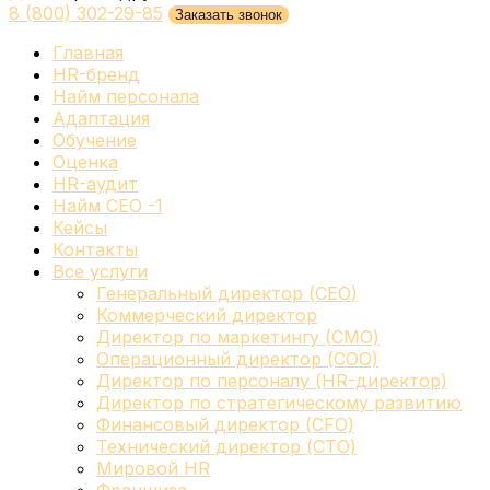
8 (800) 302-29-85
Заказать звонок
Главная
HR-бренд
Найм персонала
Адаптация
Обучение
Оценка
HR-аудит
Найм СЕО -1
Кейсы
Контакты
Все услуги
Генеральный директор (CEO)
Коммерческий директор
Директор по маркетингу (CMO)
Операционный директор (COO)
Директор по персоналу (HR-директор)
Директор по стратегическому развитию
Финансовый директор (CFO)
Технический директор (CTO)
Мировой HR