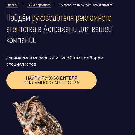
Главная
›
Найм персонала
›
Руководитель рекламного агентства
Операционный директор (COO)
Найдём
руководителя рекламного
Директор по персоналу (HR-директор)
агентства
в Астрахани
для вашей
Директор по стратегическому развитию
Финансовый директор (CFO)
компании
Технический директор (CTO)
Занимаемся массовым и линейным подбором
Мировой HR
специалистов
Франшиза
НАЙТИ РУКОВОДИТЕЛЯ
РЕКЛАМНОГО АГЕНТСТВА