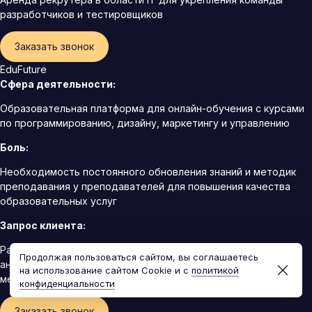
разработчиков и тестировщиков
Заказать звонок
EduFuture
Сфера деятельности:
Образовательная платформа для онлайн-обучения с курсами
по программированию, дизайну, маркетингу и управлению
Боль:
Необходимость постоянного обновления знаний и методик
преподавания у преподавателей для повышения качества
образовательных услуг
Запрос клиента:
Разработка программы непрерывного обучения по
Продолжая пользоваться сайтом, вы соглашаетесь
андрагогике для преподавателей, включая новейшие
на использование сайтом Cookie и с
политикой
методики и технологии в области онлайн-образования
конфиденциальности
Заказать звонок