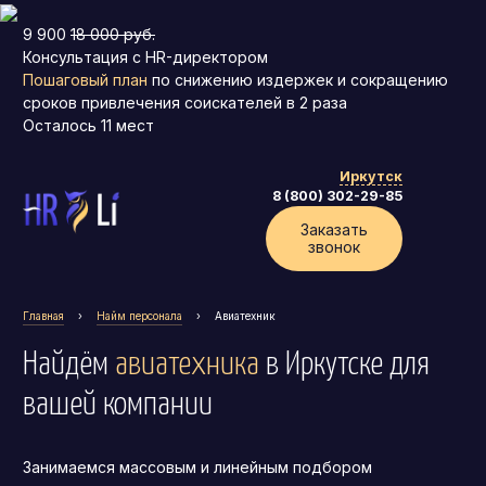
9 900
18 000 руб.
Консультация с HR-директором
Пошаговый план
по снижению издержек и сокращению
сроков привлечения соискателей в 2 раза
Осталось
11
мест
Иркутск
8 (800) 302-29-85
Заказать
звонок
Главная
›
Найм персонала
›
Авиатехник
Найдём
авиатехника
в Иркутске
для
вашей компании
Занимаемся массовым и линейным подбором