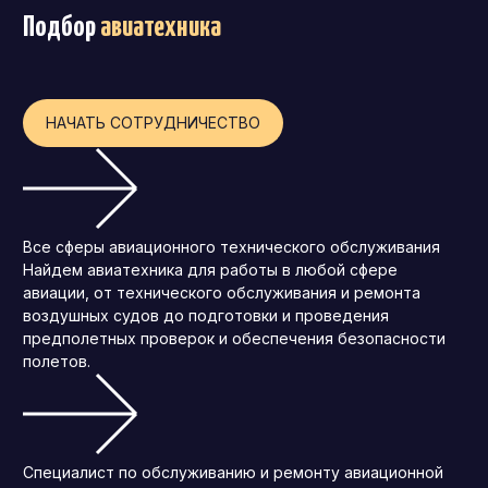
Подбор
авиатехника
Операционный директор (COO)
Директор по персоналу (HR-директор)
Директор по стратегическому развитию
НАЧАТЬ СОТРУДНИЧЕСТВО
Финансовый директор (CFO)
Технический директор (CTO)
Мировой HR
Все сферы авиационного технического обслуживания
Франшиза
Найдем авиатехника для работы в любой сфере
авиации, от технического обслуживания и ремонта
воздушных судов до подготовки и проведения
предполетных проверок и обеспечения безопасности
полетов.
Специалист по обслуживанию и ремонту авиационной