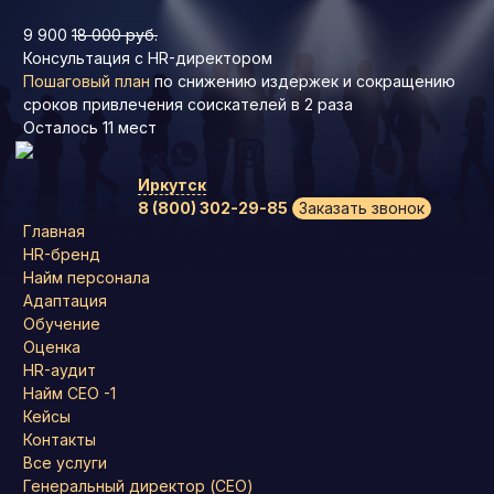
9 900
18 000 руб.
Консультация с HR-директором
Пошаговый план
по снижению издержек и сокращению
сроков привлечения соискателей в 2 раза
Осталось
11
мест
Иркутск
8 (800) 302-29-85
Заказать звонок
Главная
HR-бренд
Найм персонала
Адаптация
Обучение
Оценка
HR-аудит
Найм СЕО -1
Кейсы
Контакты
Все услуги
Генеральный директор (CEO)