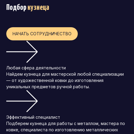
Подбор
кузнеца
Операционный директор (COO)
Директор по персоналу (HR-директор)
Директор по стратегическому развитию
НАЧАТЬ СОТРУДНИЧЕСТВО
Финансовый директор (CFO)
Технический директор (CTO)
Мировой HR
Любая сфера деятельности
Франшиза
Найдем кузнеца для мастерской любой специализации
— от художественной ковки до изготовления
уникальных предметов ручной работы.
Эффективный специалист
Подберем кузнеца для работы с металлом, мастера по
ковке, специалиста по изготовлению металлических