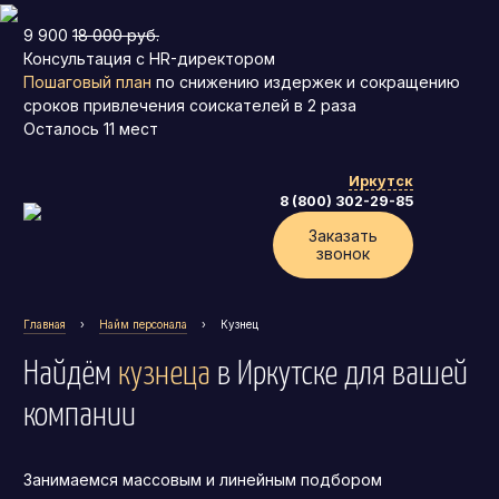
9 900
18 000 руб.
Консультация с HR-директором
Пошаговый план
по снижению издержек и сокращению
сроков привлечения соискателей в 2 раза
Осталось
11
мест
Иркутск
8 (800) 302-29-85
Заказать
звонок
Главная
›
Найм персонала
›
Кузнец
Найдём
кузнеца
в Иркутске
для вашей
компании
Занимаемся массовым и линейным подбором