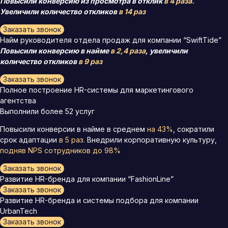
Повысили конверсию из просмотра в отклик
в 4 раза.
Увеличили количество откликов
в 14 раз
Заказать звонок
Найм руководителя отдела продаж для компании “SwiftTide”
Повысили конверсию в найме
в 2,4 раза
, увеличили
количество откликов
в 9 раз
Заказать звонок
Полное построение HR-системы для маркетингового
агентства
Выполнили более 52 услуг
Повысили конверсии в найме в среднем
на 43%
, сократили
срок адаптации
в 5 раз
. Внедрили корпоративную культуру,
подняв
NPS сотрудников до 98%
Заказать звонок
Развитие HR-бренда для компании “FashionLine”
Заказать звонок
Развитие HR-бренда и системы подбора для компании
UrbanTech
Заказать звонок