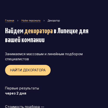
Главная
›
Найм персонала
›
Декоратор
Найдем
декоратора
в Липецке
для
вашей компании
Занимаемся массовым и линейным подбором
специалистов
НАЙТИ ДЕКОРАТОРА
Первые результаты
Генеральный директор (CEO)
через 2 дня
Коммерческий директор
Директор по маркетингу (CMO)
Стоимость подбора —