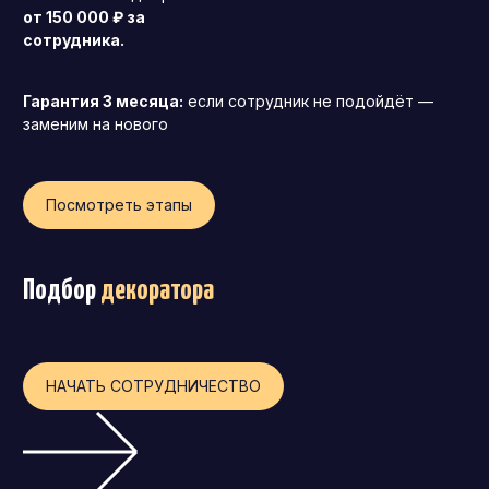
от 150 000 ₽ за
Операционный директор (COO)
сотрудника.
Директор по персоналу (HR-директор)
Директор по стратегическому развитию
Гарантия 3 месяца:
если сотрудник не подойдёт —
заменим на нового
Финансовый директор (CFO)
Технический директор (CTO)
Посмотреть этапы
Мировой HR
Франшиза
Подбор
декоратора
НАЧАТЬ СОТРУДНИЧЕСТВО