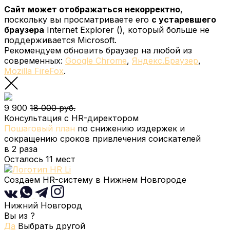
Сайт может отображаться некорректно
,
поскольку вы просматриваете его
с устаревшего
браузера
Internet Explorer (
), который больше не
поддерживается Microsoft.
Рекомендуем обновить браузер на любой из
современных:
Google Chrome
,
Яндекс.Браузер
,
Mozilla FireFox
.
9 900
18 000 руб.
Консультация с HR-директором
Пошаговый план
по снижению издержек и
сокращению сроков привлечения соискателей
в 2 раза
Осталось
11
мест
Создаем HR-систему
в Нижнем Новгороде
Нижний Новгород
Вы из
?
Да
Выбрать другой