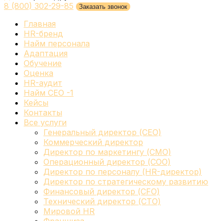
8 (800) 302-29-85
Заказать звонок
Главная
HR-бренд
Найм персонала
Адаптация
Обучение
Оценка
HR-аудит
Найм СЕО -1
Кейсы
Контакты
Все услуги
Генеральный директор (CEO)
Коммерческий директор
Директор по маркетингу (CMO)
Операционный директор (COO)
Директор по персоналу (HR-директор)
Директор по стратегическому развитию
Финансовый директор (CFO)
Технический директор (CTO)
Мировой HR