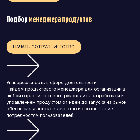
Операционный директор (COO)
Подбор
менеджера продуктов
Директор по персоналу (HR-директор)
Директор по стратегическому развитию
Финансовый директор (CFO)
НАЧАТЬ СОТРУДНИЧЕСТВО
Технический директор (CTO)
Мировой HR
Франшиза
Универсальность в сфере деятельности
Найдем продуктового менеджера для организации в
любой отрасли, готового руководить разработкой и
управлением продуктом от идеи до запуска на рынок,
обеспечивая высокое качество и соответствие
потребностям пользователей.