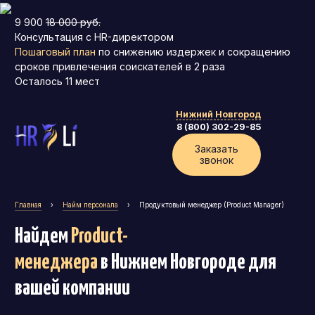
9 900
18 000 руб.
Консультация с HR-директором
Пошаговый план
по снижению издержек и сокращению
сроков привлечения соискателей в 2 раза
Осталось
11
мест
Нижний Новгород
8 (800) 302-29-85
Заказать
звонок
Главная
›
Найм персонала
›
Продуктовый менеджер (Product Manager)
Найдем
Product-
менеджера
в Нижнем Новгороде
для
вашей компании