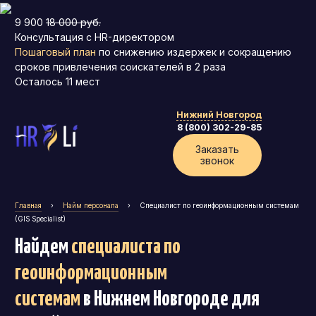
9 900
18 000 руб.
Консультация с HR-директором
Пошаговый план
по снижению издержек и сокращению
сроков привлечения соискателей в 2 раза
Осталось
11
мест
Нижний Новгород
8 (800) 302-29-85
Заказать
звонок
Главная
›
Найм персонала
›
Специалист по геоинформационным системам
(GIS Specialist)
Найдем
специалиста по
геоинформационным
системам
в Нижнем Новгороде
для