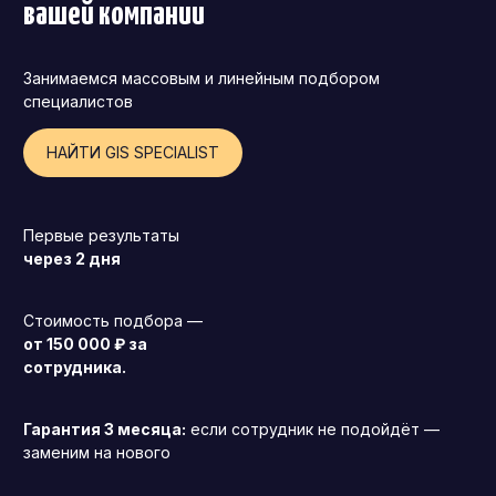
вашей компании
Занимаемся массовым и линейным подбором
специалистов
НАЙТИ GIS SPECIALIST
Первые результаты
через 2 дня
Стоимость подбора —
от 150 000 ₽ за
сотрудника.
Генеральный директор (CEO)
Гарантия 3 месяца:
если сотрудник не подойдёт —
Коммерческий директор
заменим на нового
Директор по маркетингу (CMO)