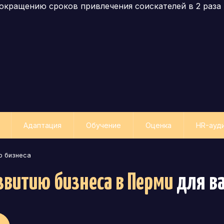
окращению сроков привлечения соискателей в 2 раза
Адаптация
Обучение
Оценка
HR-ауд
ю бизнеса
звитию бизнеса
в Перми
для в