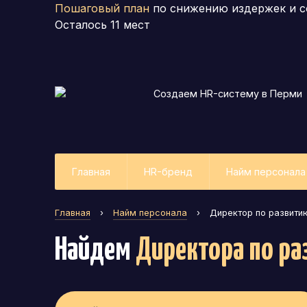
Пошаговый план
по снижению издержек и с
Осталось
11
мест
Создаем HR-систему
в Перми
Главная
HR-бренд
Найм персонала
Главная
›
Найм персонала
›
Директор по развити
Найдем
Директора по ра