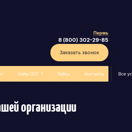
Пермь
8 (800) 302-29-85
Заказать звонок
ит
Найм СЕО -1
Кейсы
Контакты
Все ус
ашей организации