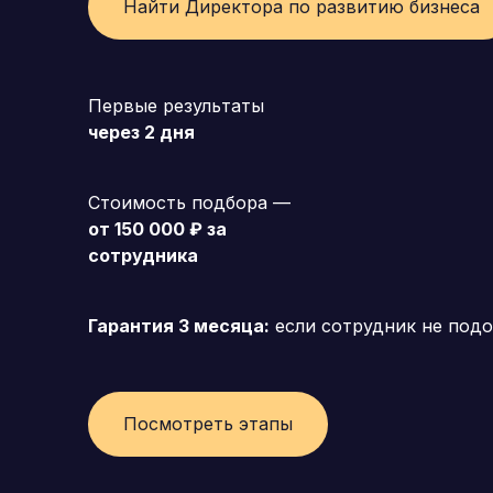
Найти Директора по развитию бизнеса
Генеральный директор (CEO)
Коммерческий директор
Первые результаты
через 2 дня
Директор по маркетингу (CMO)
Операционный директор (COO)
Стоимость подбора —
Директор по персоналу (HR-директор)
от 150 000 ₽ за
сотрудника
Директор по стратегическому развитию
Финансовый директор (CFO)
Гарантия 3 месяца:
если сотрудник не подо
Технический директор (CTO)
Мировой HR
Посмотреть этапы
Франшиза